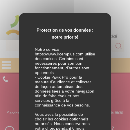
Protection de vos données :
notre priorité
Notre service
https://www.ircemplus.com
utilise
des cookies. Certains sont
nécessaires pour son bon
fonctionnement, d’autres sont
FAMILLE
optionnels :
- Cookie Piwik Pro pour la
CONTACTEZ UN CONSEILLER
Parentalité
mesure d’audience et collecter
de façon automatisée des
données liées à votre navigation
APPELEZ-NOUS
Situations de ruptures
afin de faire évoluer nos
services grâce à la
0 980 980 990
connaissance de vos besoins.
Solidarité familiale
Service ouvert du lundi au jeudi de 8h30 à 18h et le vendredi de 8h30
Vous avez la possibilité de
à 17h30.
choisir les cookies optionnels
autorisés. Nous conserverons
HABITAT
Vous souhaitez être rappelé par un conseiller ?
votre choix pendant 6 mois.