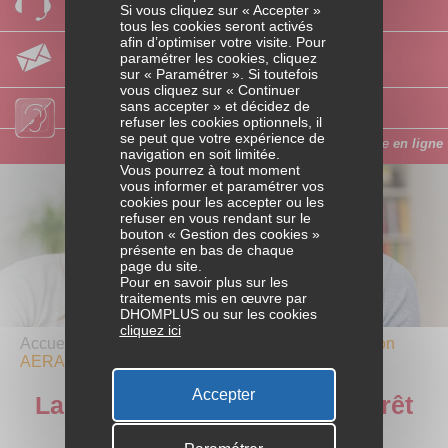
Si vous cliquez sur « Accepter »
Laissez-nous vos coordonnées
Accès au logement
tous les cookies seront activés
afin d’optimiser votre visite. Pour
Par email
paramétrer les cookies, cliquez
Posez-nous votre question
Travaux et aménagements
sur « Paramétrer ». Si toutefois
vous cliquez sur « Continuer
sans accepter » et décidez de
Accès personnes sourdes ou malentendantes
Charges liées au logement
refuser les cookies optionnels, il
se peut que votre expérience de
Faites votre demande d’aide
en ligne
navigation en soit limitée.
Vous pourrez à tout moment
ACTIVITÉS
vous informer et paramétrer vos
cookies pour les accepter ou les
PROFESSIONNELLES
refuser en vous rendant sur le
bouton « Gestion des cookies »
Variations d’activités
présente en bas de chaque
page du site.
Pour en savoir plus sur les
Dépenses liées au travail
traitements mis en œuvre par
DHOMPLUS ou sur les cookies
cliquez ici
Parcours professionnel
Accueil
/ Habitat /
Accès au logement
/
La convention
AERAS pour prêt ou crédit
RETRAITE ET BIEN VIEILLIR
Accepter
La convention AERAS pour prêt
Passage à la retraite
ou crédit