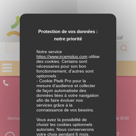
Protection de vos données :
notre priorité
Notre service
https://www.ircemplus.com
utilise
des cookies. Certains sont
nécessaires pour son bon
fonctionnement, d’autres sont
FAMILLE
optionnels :
- Cookie Piwik Pro pour la
CONTACTEZ UN CONSEILLER
Parentalité
mesure d’audience et collecter
de façon automatisée des
données liées à votre navigation
APPELEZ-NOUS
Situations de ruptures
afin de faire évoluer nos
services grâce à la
0 980 980 990
connaissance de vos besoins.
Solidarité familiale
Service ouvert du lundi au jeudi de 8h30 à 18h et le vendredi de 8h30
Vous avez la possibilité de
à 17h30.
choisir les cookies optionnels
autorisés. Nous conserverons
HABITAT
Vous souhaitez être rappelé par un conseiller ?
votre choix pendant 6 mois.