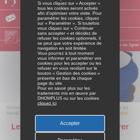
Si vous cliquez sur « Accepter »
Laissez-nous vos coordonnées
Accès au logement
tous les cookies seront activés
afin d’optimiser votre visite. Pour
Par email
paramétrer les cookies, cliquez
Posez-nous votre question
Travaux et aménagements
sur « Paramétrer ». Si toutefois
vous cliquez sur « Continuer
sans accepter » et décidez de
Accès personnes sourdes ou malentendantes
Charges liées au logement
refuser les cookies optionnels, il
se peut que votre expérience de
Faites votre demande d’aide
en ligne
navigation en soit limitée.
Vous pourrez à tout moment
ACTIVITÉS
vous informer et paramétrer vos
cookies pour les accepter ou les
PROFESSIONNELLES
refuser en vous rendant sur le
bouton « Gestion des cookies »
Variations d’activités
présente en bas de chaque
page du site.
Pour en savoir plus sur les
Dépenses liées au travail
traitements mis en œuvre par
DHOMPLUS ou sur les cookies
cliquez ici
Parcours professionnel
Accueil
/ Activités professionnelles /
Dépenses liées au
travail
/
Le prêt de la Caf pour améliorer votre logement
RETRAITE ET BIEN VIEILLIR
Accepter
Le prêt de la Caf pour améliorer
Passage à la retraite
votre logement