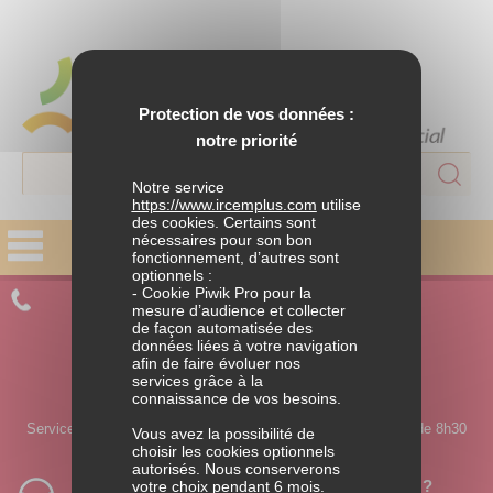
Protection de vos données :
notre priorité
Notre service
https://www.ircemplus.com
utilise
des cookies. Certains sont
nécessaires pour son bon
fonctionnement, d’autres sont
FAMILLE
optionnels :
- Cookie Piwik Pro pour la
CONTACTEZ UN CONSEILLER
Parentalité
mesure d’audience et collecter
de façon automatisée des
données liées à votre navigation
APPELEZ-NOUS
Situations de ruptures
afin de faire évoluer nos
services grâce à la
0 980 980 990
connaissance de vos besoins.
Solidarité familiale
Service ouvert du lundi au jeudi de 8h30 à 18h et le vendredi de 8h30
Vous avez la possibilité de
à 17h30.
choisir les cookies optionnels
autorisés. Nous conserverons
HABITAT
Vous souhaitez être rappelé par un conseiller ?
votre choix pendant 6 mois.