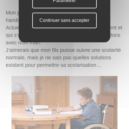
Paramétrer
Bien vieillir chez soi
Mon plus jeune fils de 3 ans est atteint d'un
handicap moteur.
Continuer sans accepter
Habitat collectif et hébergement
Actuellement ce sont mes parents qui le gardent et
qui s’occupent de lui pendant que nous travaillons
avec mon mari.
J’aimerais que mon fils puisse suivre une scolarité
normale, mais je ne sais pas quelles solutions
existent pour permettre sa scolarisation…