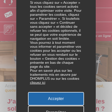
Si vous cliquez sur « Accepter »
Laissez-nous vos coordonnées
Accès au logement
tous les cookies seront activés
afin d’optimiser votre visite. Pour
Par email
paramétrer les cookies, cliquez
Posez-nous votre question
Travaux et aménagements
sur « Paramétrer ». Si toutefois
vous cliquez sur « Continuer
sans accepter » et décidez de
Accès personnes sourdes ou malentendantes
Charges liées au logement
refuser les cookies optionnels, il
se peut que votre expérience de
Faites votre demande d’aide
en ligne
navigation en soit limitée.
Vous pourrez à tout moment
ACTIVITÉS
vous informer et paramétrer vos
cookies pour les accepter ou les
PROFESSIONNELLES
refuser en vous rendant sur le
bouton « Gestion des cookies »
Variations d’activités
présente en bas de chaque
page du site.
Pour en savoir plus sur les
Dépenses liées au travail
traitements mis en œuvre par
DHOMPLUS ou sur les cookies
cliquez ici
Parcours professionnel
Accueil
/ Famille /
Parentalité
/
J’ai un enfant handicapé,
quelles solutions pour sa scolarisation ?
RETRAITE ET BIEN VIEILLIR
Accepter
J’ai un enfant handicapé, quelles
Passage à la retraite
solutions pour sa scolarisation ?