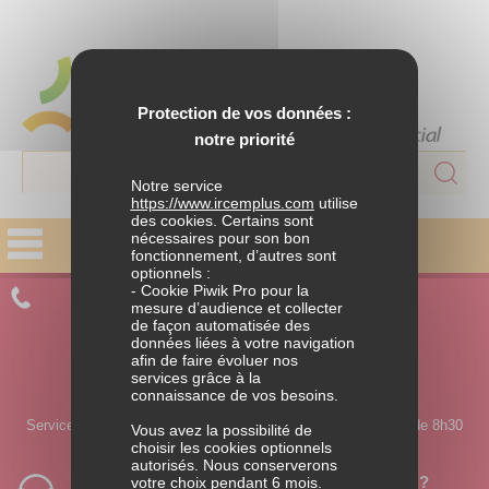
Protection de vos données :
notre priorité
Notre service
https://www.ircemplus.com
utilise
des cookies. Certains sont
nécessaires pour son bon
fonctionnement, d’autres sont
FAMILLE
optionnels :
- Cookie Piwik Pro pour la
CONTACTEZ UN CONSEILLER
Parentalité
mesure d’audience et collecter
de façon automatisée des
données liées à votre navigation
APPELEZ-NOUS
Situations de ruptures
afin de faire évoluer nos
services grâce à la
0 980 980 990
connaissance de vos besoins.
Solidarité familiale
Service ouvert du lundi au jeudi de 8h30 à 18h et le vendredi de 8h30
Vous avez la possibilité de
à 17h30.
choisir les cookies optionnels
autorisés. Nous conserverons
HABITAT
Vous souhaitez être rappelé par un conseiller ?
votre choix pendant 6 mois.