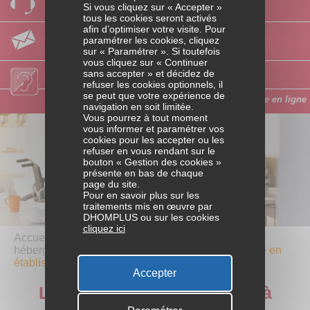
Si vous cliquez sur « Accepter »
Laissez-nous vos coordonnées
Accès au logement
tous les cookies seront activés
afin d’optimiser votre visite. Pour
Par email
paramétrer les cookies, cliquez
Posez-nous votre question
Travaux et aménagements
sur « Paramétrer ». Si toutefois
vous cliquez sur « Continuer
sans accepter » et décidez de
Accès personnes sourdes ou malentendantes
Charges liées au logement
refuser les cookies optionnels, il
se peut que votre expérience de
Faites votre demande d’aide
en ligne
navigation en soit limitée.
Vous pourrez à tout moment
ACTIVITÉS
vous informer et paramétrer vos
cookies pour les accepter ou les
PROFESSIONNELLES
refuser en vous rendant sur le
bouton « Gestion des cookies »
Variations d’activités
présente en bas de chaque
page du site.
Pour en savoir plus sur les
Dépenses liées au travail
traitements mis en œuvre par
DHOMPLUS ou sur les cookies
cliquez ici
Parcours professionnel
Accueil
/ Retraite et bien vieillir /
Habitat collectif et
hébergement
/
Les aides financières liées à l’entrée en
établissement
RETRAITE ET BIEN VIEILLIR
Accepter
Les aides financières liées à
Passage à la retraite